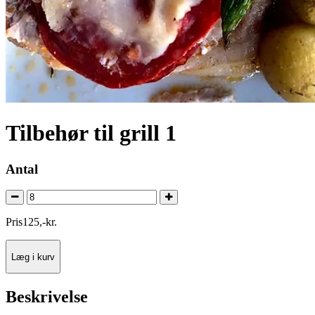
Tilbehør til grill 1
Antal
Pris
125
,
-
kr.
Læg i kurv
Beskrivelse