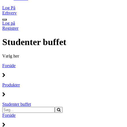
Log På
Erhverv
Log på
Registrer
Studenter buffet
Vælg her
Forside
Produkter
Studenter buffet
Forside