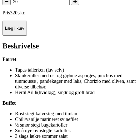
Pris
320
,
-
kr.
Læg i kurv
Beskrivelse
Forret
Tapas tallerken (lav selv)
Skinkeruller med ost og grønne asparges, pinchos med
tunmousse , pandekager med laks, Chorizio med oliven, samt
diverse tilbehør.
Hertil Ail li(hvidløg), smør og groft brød
Buffet
Rost stegt kalvesteg med timian
Chili/vanilje marineret svinefilet
½ smør stegt bagekartofler
Små nye ovnstegte kartofler.
3 slags lækre sommer salat