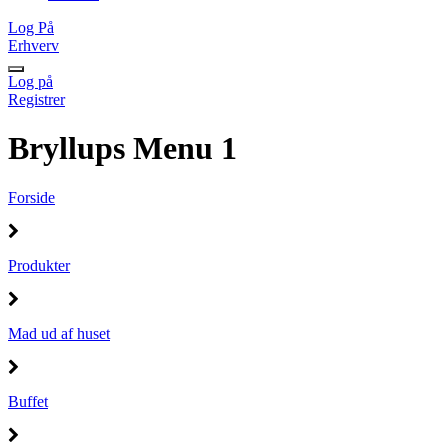
Log På
Erhverv
Log på
Registrer
Bryllups Menu 1
Forside
Produkter
Mad ud af huset
Buffet