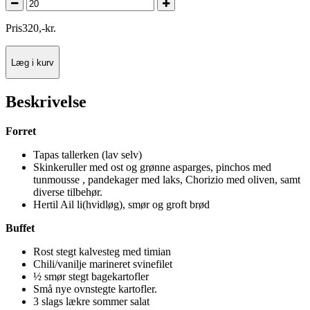
Pris
320
,
-
kr.
Læg i kurv
Beskrivelse
Forret
Tapas tallerken (lav selv)
Skinkeruller med ost og grønne asparges, pinchos med
tunmousse , pandekager med laks, Chorizio med oliven, samt
diverse tilbehør.
Hertil Ail li(hvidløg), smør og groft brød
Buffet
Rost stegt kalvesteg med timian
Chili/vanilje marineret svinefilet
½ smør stegt bagekartofler
Små nye ovnstegte kartofler.
3 slags lækre sommer salat