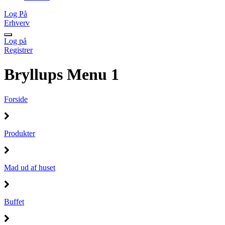
Log På
Erhverv
Log på
Registrer
Bryllups Menu 1
Forside
Produkter
Mad ud af huset
Buffet