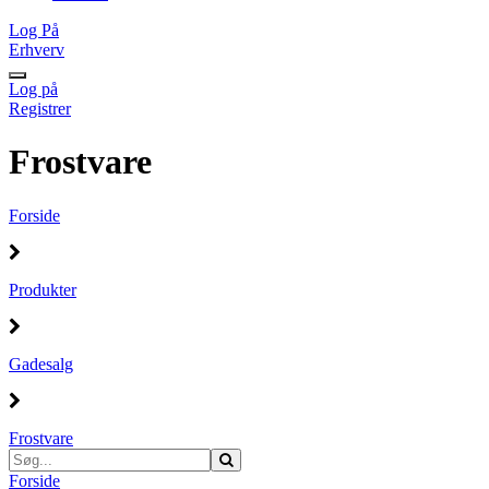
Log På
Erhverv
Log på
Registrer
Frostvare
Forside
Produkter
Gadesalg
Frostvare
Forside