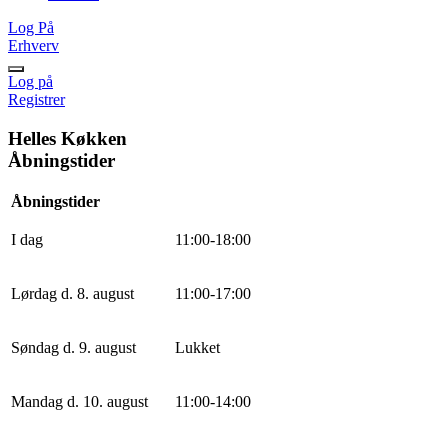
Log På
Erhverv
Log på
Registrer
Helles Køkken
Åbningstider
Åbningstider
I dag
11
:
0
0
-
18
:
0
0
Lørdag d. 8. august
11
:
0
0
-
17
:
0
0
Søndag d. 9. august
Lukket
Mandag d. 10. august
11
:
0
0
-
14
:
0
0